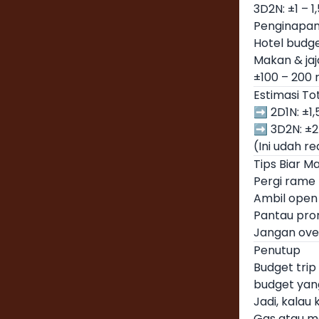
3D2N: ±1 – 1,
Penginapan
Hotel budge
Makan & ja
±100 – 200 
Estimasi To
➡️ 2D1N: ±1,5
➡️ 3D2N: ±2 
(Ini udah re
Tips Biar M
Pergi rame 
Ambil open 
Pantau pro
Jangan over
Penutup
Budget trip
budget yan
Jadi, kalau
Gas atau m