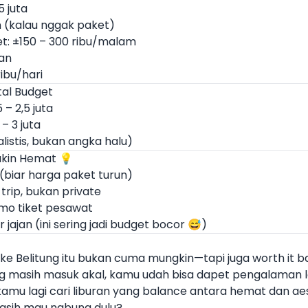
5 juta
 (kalau nggak paket)
t: ±150 – 300 ribu/malam
jan
ribu/hari
tal Budget
 – 2,5 juta
– 3 juta
alistis, bukan angka halu)
akin Hemat 💡
(biar harga paket turun)
trip, bukan private
mo tiket pesawat
 jajan (ini sering jadi budget bocor 😅)
 ke Belitung itu bukan cuma mungkin—tapi juga worth it 
g masih masuk akal, kamu udah bisa dapet pengalaman l
 kamu lagi cari liburan yang balance antara hemat dan aesth
asih mau nabung dulu?