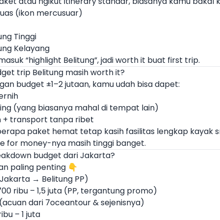
paket atau ngikut itinerary standar, biasanya kamu bakal k
kuas (ikon mercusuar)
ung Tinggi
jung Kelayang
masuk “highlight Belitung”, jadi worth it buat first trip.
et trip Belitung masih worth it?
an budget ±1–2 jutaan, kamu udah bisa dapet:
ernih
ing (yang biasanya mahal di tempat lain)
+ transport tanpa ribet
rapa paket hemat tetap kasih fasilitas lengkap kayak s
lue for money-nya masih tinggi banget.
akdown budget dari Jakarta?
ian paling penting 👇
Jakarta → Belitung PP)
00 ribu – 1,5 juta (PP, tergantung promo)
(acuan dari 7oceantour & sejenisnya)
ibu – 1 juta