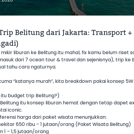
Trip Belitung dari Jakarta: Transport 
gadi)
mikir liburan ke Belitung itu mahal, fix kamu belum riset
rmasuk dari 7 ocean
tour & travel
dan sejenisnya), trip ke
al tahu cara ngaturnya.
cuma “katanya murah”, kita breakdown pakai konsep 5W + 
tu budget trip Belitung?)
 Belitung itu konsep liburan hemat dengan tetap dapet ex
ai iconic.
ferensi harga dari paket wisata menunjukkan:
ekitar 650 ribu – 1 jutaan/orang (
Paket Wisata Belitung
)
n 1 – 1,5 jutaan/orang