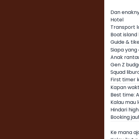
Dan enaknya
Hotel
Transport l
Boat island
Guide & tik
Siapa yang 
Anak ranta
Gen Z budge
Squad libur
First timer 
Kapan wakt
Best time: A
Kalau mau l
Hindari hig
Booking jau
Ke mana aja