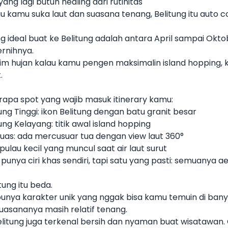
ang lagi butuh healing dari rutinitas
lau kamu suka laut dan suasana tenang, Belitung itu auto c
g ideal buat ke Belitung
adalah antara April sampai Oktob
jernihnya.
im hujan kalau kamu pengen maksimalin island hopping,
.
erapa spot yang wajib masuk itinerary kamu:
ung Tinggi: ikon Belitung dengan batu granit besar
ung Kelayang: titik awal island hopping
uas: ada mercusuar tua dengan view laut 360°
 pulau kecil yang muncul saat air laut surut
 punya ciri khas sendiri, tapi satu yang pasti: semuanya ae
tung itu beda.
unya karakter unik yang nggak bisa kamu temuin di banyak
suasananya masih relatif tenang.
 Belitung juga terkenal bersih dan nyaman buat wisataw