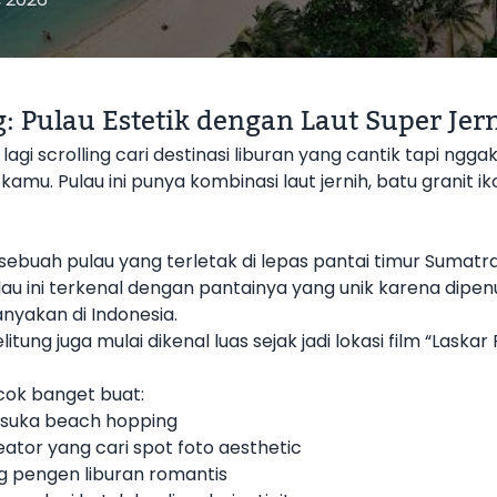
g: Pulau Estetik dengan Laut Super J
agi scrolling cari destinasi liburan yang cantik tapi ngga
kamu. Pulau ini punya kombinasi laut jernih, batu granit i
u sebuah pulau yang terletak di lepas pantai timur Suma
ulau ini terkenal dengan pantainya yang unik karena dipe
nyakan di Indonesia.
Belitung juga mulai dikenal luas sejak jadi lokasi film “Laskar
cok banget buat:
suka beach hopping
ator yang cari spot foto aesthetic
g pengen liburan romantis