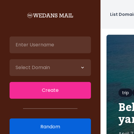
List Domai
trip
Be
ya
April 7