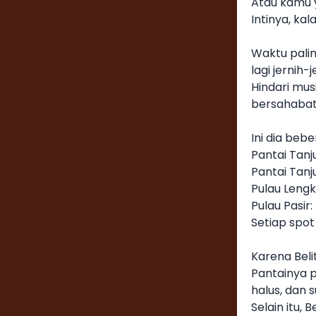
Atau kamu y
Intinya, ka
Waktu palin
lagi jernih-
Hindari mus
bersahabat
Ini dia beb
Pantai Tanj
Pantai Tanj
Pulau Lengk
Pulau Pasir:
Setiap spot
Karena Beli
Pantainya p
halus, dan 
Selain itu,