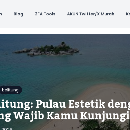
n
Blog
2FA Tools
AKUN Twitter/X Murah
K
belitung
litung: Pulau Estetik den
ng Wajib Kamu Kunjungi
, 2026