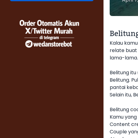
Belitun
Kalau kamu l
relate buat 
lama-lama.
Belitung it
Belitung. P
pantai keba
Selain itu, 
Belitung co
Kamu yang 
Content cre
Couple yan